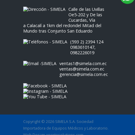
Calle de las Uvillas
Oe5-202 y De las
Cucardas, Vía
a Calacalí a 1km del redondel Mitad del
Mundo tras Conjunto San Eduardo
(593 2) 2394 124
0983610147
,
0982226019
ventas1@simela.com.ec
ventas@simela.com.ec
gerencia@simela.com.ec
Copyright © 2026 SIMELA S.A. Sociedad
Importadora de Equipos Médicos y Laboratorio.
Web Design
xpertosolutions.com