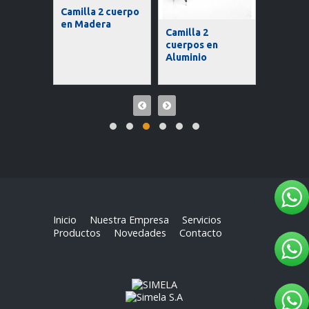
funcion
Camilla 2 cuerpo
ntal
en Madera
Camilla 2
cuerpos en
Aluminio
Inicio
Nuestra Empresa
Servicios
Productos
Novedades
Contacto