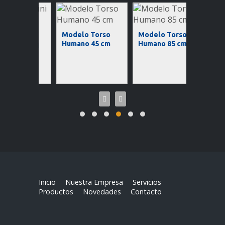
Modelo Torso
Modelo Torso
Humano 45 cm
Humano 85 cm
e Mini
Microsc
o
Binocul
45 cm
Investi
Inicio
Nuestra Empresa
Servicios
Productos
Novedades
Contacto