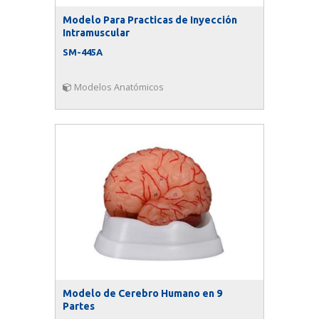
Modelo Para Practicas de Inyección
Intramuscular
SM-445A
Modelos Anatómicos
Modelo de Cerebro Humano en 9
Partes