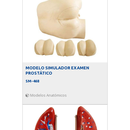
MODELO SIMULADOR EXAMEN
PROSTÁTICO
SM-468
Modelos Anatómicos