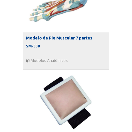
Modelo de Pie Muscular 7 partes
SM-338
Modelos Anatómicos