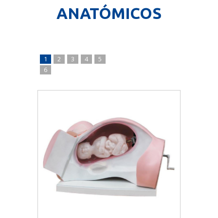
ANATÓMICOS
1
2
3
4
5
6