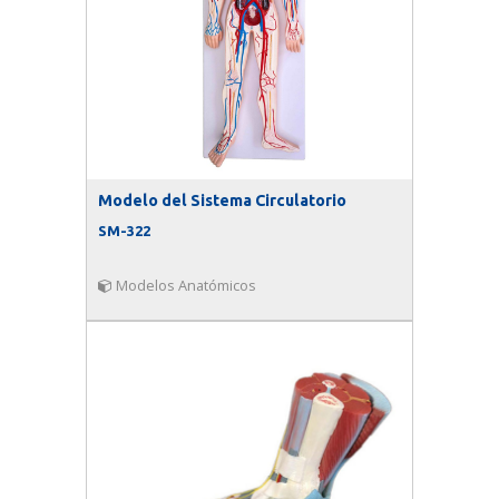
Modelo del Sistema Circulatorio
SM-322
Modelos Anatómicos