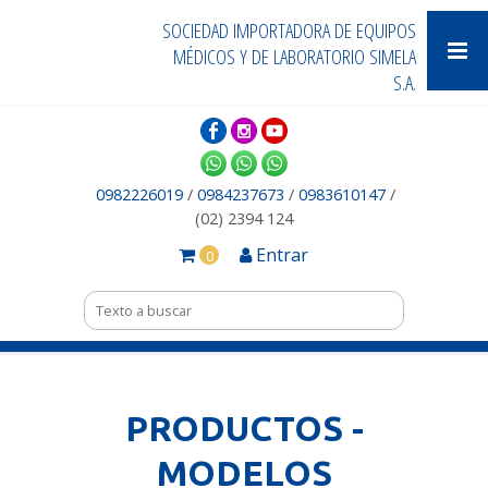
SOCIEDAD IMPORTADORA DE EQUIPOS
MÉDICOS Y DE LABORATORIO SIMELA
S.A.
0982226019
/
0984237673
/
0983610147
/
(02) 2394 124
Entrar
0
PRODUCTOS -
MODELOS