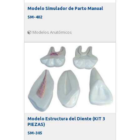
Modelo Simulador de Parto Manual
SM-402
Modelos Anatómicos
Modelo Estructura del Diente (KIT 3
PIEZAS)
SM-305