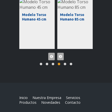
Modelo Torso
Modelo Torso
Humano 45 cm
Humano 85 cm
e Mini
Microsc
o
Binocul
45 cm
Investi
Inicio
Nuestra Empresa
Servicios
Productos
Novedades
Contacto