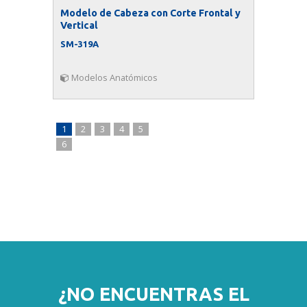
Modelo de Cabeza con Corte Frontal y
Vertical
SM-319A
Modelos Anatómicos
1
2
3
4
5
6
¿NO ENCUENTRAS EL