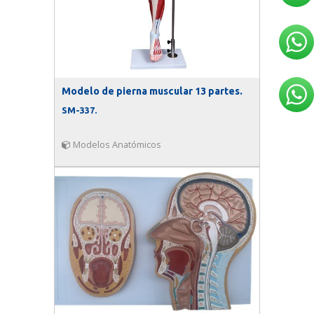
Modelo de pierna muscular 13 partes.
SM-337.
Modelos Anatómicos