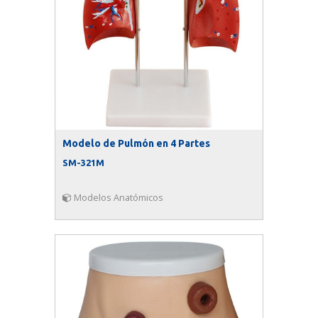
Modelo de Pulmón en 4 Partes
SM-321M
Modelos Anatómicos