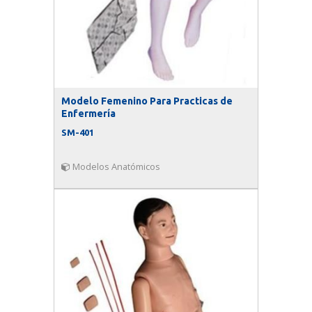
Modelo Femenino Para Practicas de
Enfermería
SM-401
Modelos Anatómicos