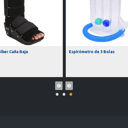
lker Caña Baja
Espirómetro de 3 Bolas