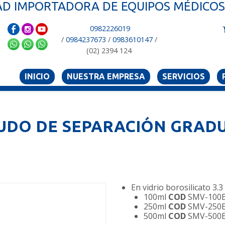
D IMPORTADORA DE EQUIPOS MÉDICOS 
0982226019
/
0984237673
/
0983610147
/
(02) 2394 124
INICIO
NUESTRA EMPRESA
SERVICIOS
UDO DE SEPARACIÓN GRAD
En vidrio borosilicato 3.3
100ml
COD
SMV-100
250ml
COD
SMV-250
500ml
COD
SMV-500