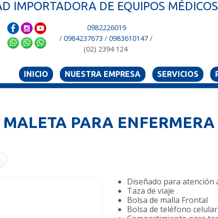
D IMPORTADORA DE EQUIPOS MÉDICOS 
0982226019
/
0984237673
/
0983610147
/
(02) 2394 124
INICIO
NUESTRA EMPRESA
SERVICIOS
MALETA PARA ENFERMERA
Diseñado para atención a
Taza de viaje
Bolsa de malla Frontal
Bolsa de teléfono celular