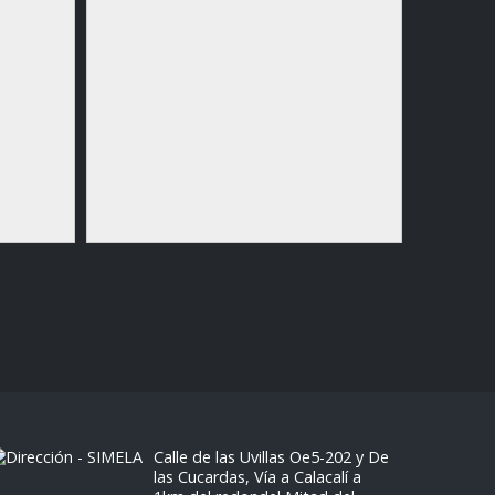
Microsco
Calle de las Uvillas Oe5-202 y De
las Cucardas, Vía a Calacalí a