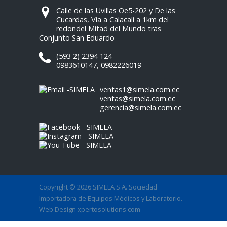
Calle de las Uvillas Oe5-202 y De las
Cucardas, Vía a Calacalí a 1km del
redondel Mitad del Mundo tras
Conjunto San Eduardo
(593 2) 2394 124
0983610147
,
0982226019
ventas1@simela.com.ec
ventas@simela.com.ec
gerencia@simela.com.ec
Copyright © 2026 SIMELA S.A. Sociedad
Importadora de Equipos Médicos y Laboratorio.
Web Design
xpertosolutions.com