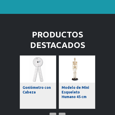
PRODUCTOS
DESTACADOS
tro
Goniómetro con
Modelo de Mini
 Recto
Cabeza
Esqueleto
Modelo
Humano 45 cm
Humano