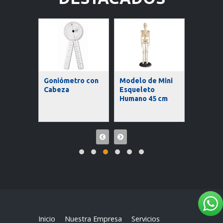
tro
Goniómetro con
Modelo de Mini
 Recto
Cabeza
Esqueleto
Modelo
Humano 45 cm
Humano
Inicio
Nuestra Empresa
Servicios