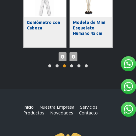
tro
Goniómetro con
Modelo de Mini
 Recto
Cabeza
Esqueleto
Modelo
Humano 45 cm
Humano
Inicio
Nuestra Empresa
Servicios
Productos
Novedades
Contacto