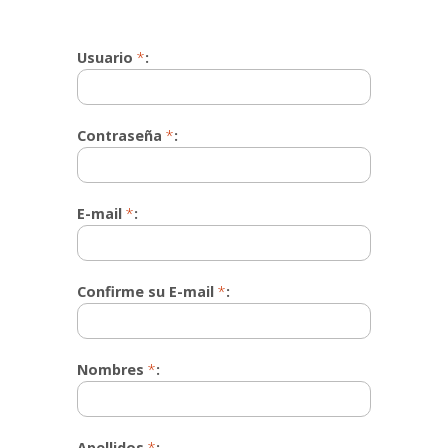
Usuario
*
:
Contraseña
*
:
E-mail
*
:
Confirme su E-mail
*
:
Nombres
*
:
Apellidos
*
: